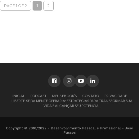
PAGE 1 OF 2
1
2
INICIAL
PODCAST
MEUS EBOOK’S
CONTATO
PRIVACIDADE
LIBERTE-SE DA MENTE OPERÁRIA: ESTRATÉGIAS PARA TRANSFORMAR SUA
VIDA E ALCANÇAR SEU POTENCIAL
Copyright © 2010/2022 - Desenvolvimento Pessoal e Profissional - José
Passos