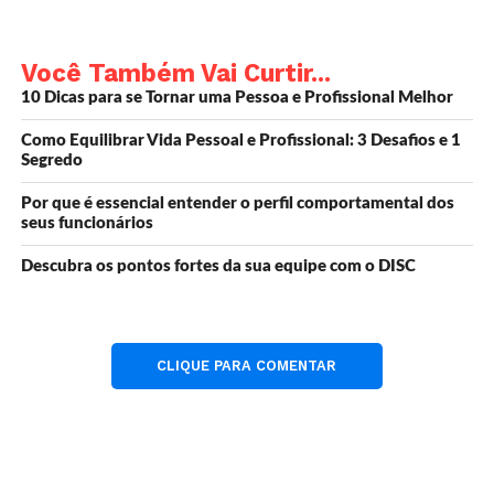
interfere na nossa produtividade.
Use as dicas a seguir para tentar manter o foco.
Você Também Vai Curtir...
10 Dicas para se Tornar uma Pessoa e Profissional Melhor
Como Equilibrar Vida Pessoal e Profissional: 3 Desafios e 1
Tente determinar seus
Segredo
horários de trabalho mais
Por que é essencial entender o perfil comportamental dos
seus funcionários
produtivos
Descubra os pontos fortes da sua equipe com o DISC
Temos altos e baixos na produtividade.
Por exemplo, se você é um escritor, pode achar que
escrever de manhã é o melhor momento.
CLIQUE PARA COMENTAR
Se for esse o caso, concentre sua agenda de redação
apenas para as manhãs e use a tarde para outras tarefas.
Você pode precisar acompanhar o que está fazendo por