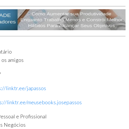
ário
 os amigos
?
s://linktr.ee/japassos
s://linktr.ee/meusebooks.josepassos
ssoal e Profissional
s Negócios