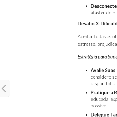
Desconecte
afastar de d
Desafio 3: Dificu
Aceitar todas as o
estresse, prejudica
Estratégia para Supe
Avalie Suas 
considere se
disponibilid
Pratique a 
educada, exp
possível.
Delegue Tar