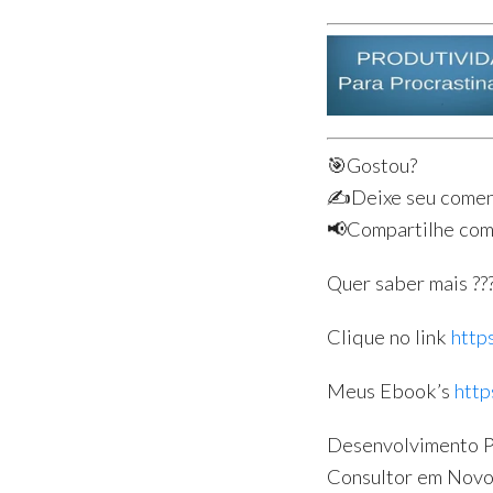
🎯Gostou?
✍️Deixe seu coment
📢Compartilhe com
Quer saber mais ??
Clique no link
http
Meus Ebook’s
http
Desenvolvimento Pe
Consultor em Novo