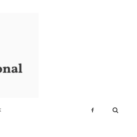
E
 SUA