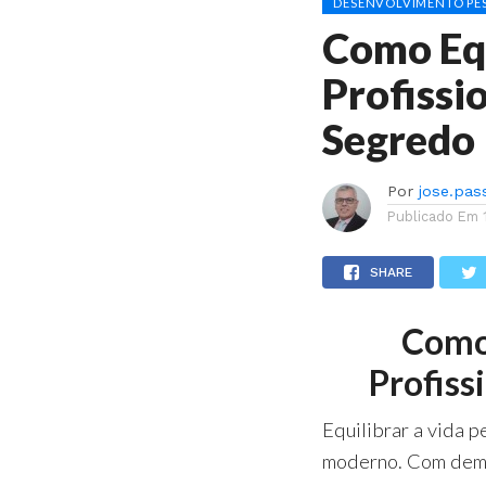
DESENVOLVIMENTO PES
Como Equ
Profissio
Segredo
Por
jose.pas
Publicado Em
SHARE
Como 
Profiss
Equilibrar a vida p
moderno. Com deman