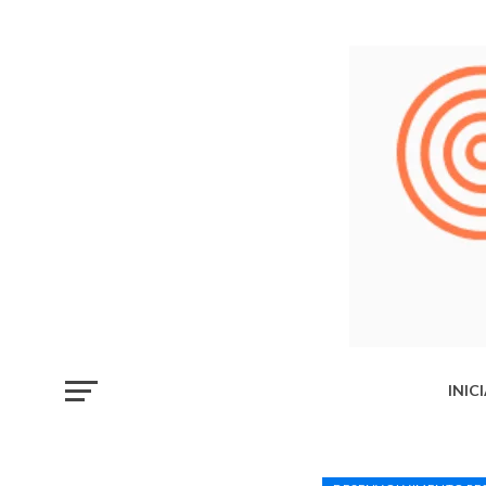
INIC
LIB