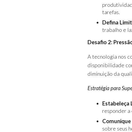
produtividad
tarefas.
Defina Limi
trabalho e l
Desafio 2: Pressã
A tecnologia nos c
disponibilidade co
diminuição da qual
Estratégia para Supe
Estabeleça 
responder a 
Comunique S
sobre seus h