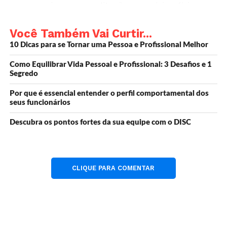
você, como meditação, exercícios físicos ou
leitura inspiradora.
Você Também Vai Curtir...
Divida Suas Tarefas
📋: Quebre grandes
10 Dicas para se Tornar uma Pessoa e Profissional Melhor
tarefas em pequenas ações. Isso facilita o
progresso e dá uma sensação constante de
Como Equilibrar Vida Pessoal e Profissional: 3 Desafios e 1
realização.
Segredo
Visualize Seu Sucesso
🌟: Imagine-se
Por que é essencial entender o perfil comportamental dos
alcançando seus objetivos. A visualização
seus funcionários
reforça a crença de que você pode
Descubra os pontos fortes da sua equipe com o DISC
conquistar o que deseja.
Cerque-se de Positividade
🤗: Esteja perto
de pessoas e ambientes que elevem seu
CLIQUE PARA COMENTAR
espírito e apoiem suas ambições.
Celebre Pequenas Vitórias
🎉: Reconheça e
celebre cada progresso. Pequenas
conquistas são combustíveis para grandes