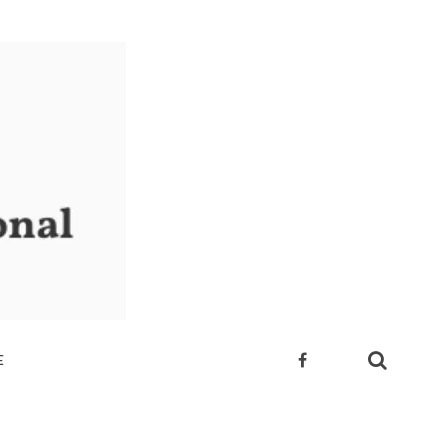
E
 SUA