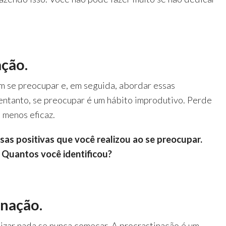
ação.
 se preocupar e, em seguida, abordar essas
ntanto, se preocupar é um hábito improdutivo. Perde
 menos eficaz.
sas positivas que você realizou ao se preocupar.
 Quantos você identificou?
inação.
izar nada se nunca começar. A procrastinação é um