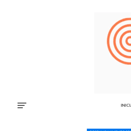
INIC
LIB