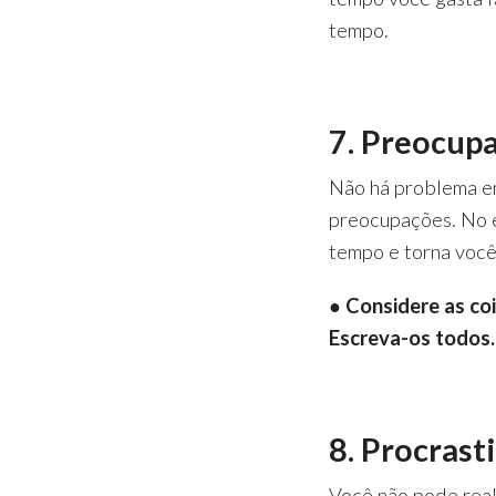
tempo.
7. Preocup
Não há problema em
preocupações. No e
tempo e torna você
● Considere as coi
Escreva-os todos.
8. Procrast
Você não pode real