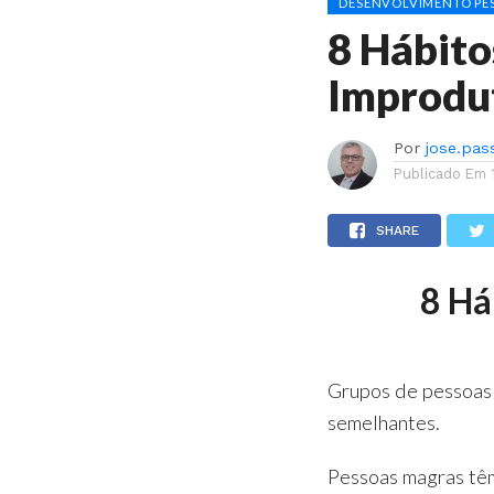
DESENVOLVIMENTO PES
8 Hábito
Improdu
Por
jose.pas
Publicado Em
SHARE
8 Há
Grupos de pessoas
semelhantes.
Pessoas magras tê