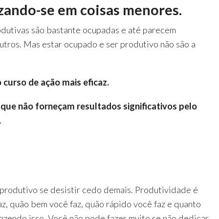
izando-se em coisas menores.
odutivas são bastante ocupadas e até parecem
utros. Mas estar ocupado e ser produtivo não são a
 curso de ação mais eficaz.
s que não forneçam resultados significativos pelo
.
produtivo se desistir cedo demais. Produtividade é
az, quão bem você faz, quão rápido você faz e quanto
azendo isso. Você não pode fazer muito se não dedicar