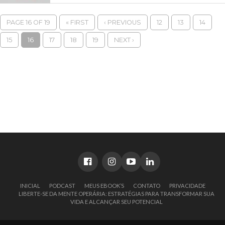
PAGE 16 OF 19
« FIRST
‹ PREVIOUS
12
13
14
15
16
17
18
19
NEXT ›
INICIAL
PODCAST
MEUS EBOOK’S
CONTATO
PRIVACIDADE
LIBERTE-SE DA MENTE OPERÁRIA: ESTRATÉGIAS PARA TRANSFORMAR SUA
VIDA E ALCANÇAR SEU POTENCIAL