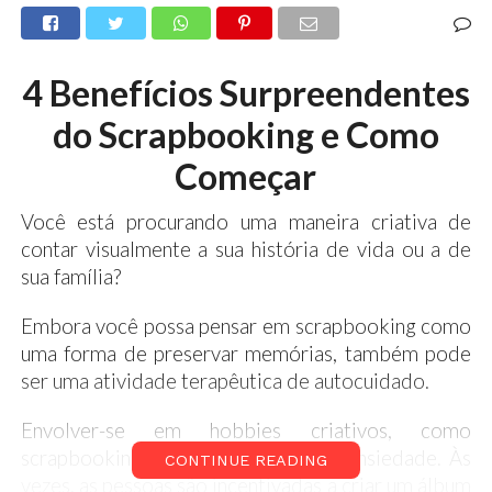
4 Benefícios Surpreendentes
do Scrapbooking e Como
Começar
Você está procurando uma maneira criativa de
contar visualmente a sua história de vida ou a de
sua família?
Embora você possa pensar em scrapbooking como
uma forma de preservar memórias, também pode
ser uma atividade terapêutica de autocuidado.
Envolver-se em hobbies criativos, como
scrapbooking, reduz seus níveis de ansiedade. Às
CONTINUE READING
vezes, as pessoas são incentivadas a criar um álbum