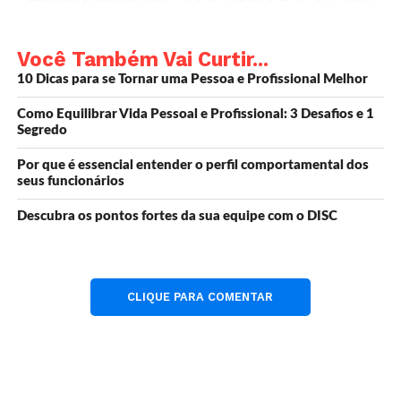
de recortes durante a terapia ou aconselhamento.
Considere estes benefícios de scrapbooking:
Você Também Vai Curtir...
10 Dicas para se Tornar uma Pessoa e Profissional Melhor
1. Melhora a memória.
Como Equilibrar Vida Pessoal e Profissional: 3 Desafios e 1
Segredo
Focar na atividade e tomar decisões criativas é um
treino cerebral que melhora a memória.
Por que é essencial entender o perfil comportamental dos
seus funcionários
2. Mantém seu coração feliz.
Descubra os pontos fortes da sua equipe com o DISC
Conforme você cria sua página de recados e
quando olha para trás, no futuro, você será
lembrado de eventos e memórias importantes.
CLIQUE PARA COMENTAR
Olhar as fotos antigas o ajudará a ver os altos e
baixos da vida com apreço.
3. Ajuda você e seus entes queridos a processar