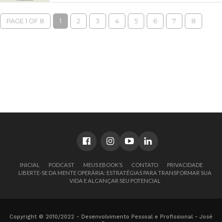
PAGE 1 OF 8
1
2
3
4
5
6
7
8
INICIAL
PODCAST
MEUS EBOOK’S
CONTATO
PRIVACIDADE
LIBERTE-SE DA MENTE OPERÁRIA: ESTRATÉGIAS PARA TRANSFORMAR SUA
VIDA E ALCANÇAR SEU POTENCIAL
Copyright © 2010/2022 - Desenvolvimento Pessoal e Profissional - José