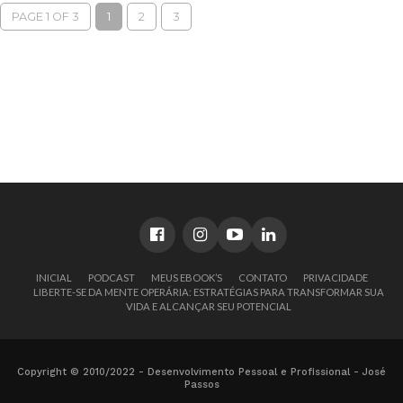
PAGE 1 OF 3
1
2
3
INICIAL
PODCAST
MEUS EBOOK’S
CONTATO
PRIVACIDADE
LIBERTE-SE DA MENTE OPERÁRIA: ESTRATÉGIAS PARA TRANSFORMAR SUA
VIDA E ALCANÇAR SEU POTENCIAL
Copyright © 2010/2022 - Desenvolvimento Pessoal e Profissional - José
Passos