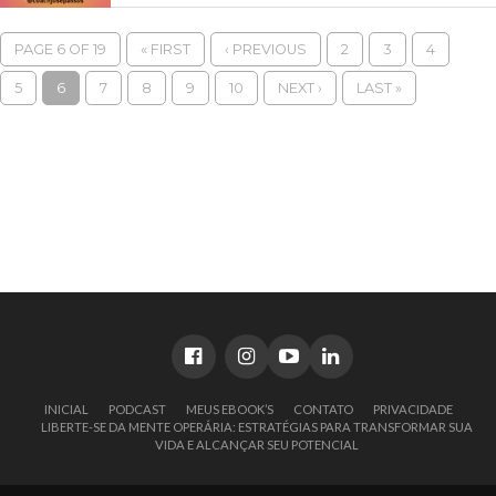
PAGE 6 OF 19
« FIRST
‹ PREVIOUS
2
3
4
5
6
7
8
9
10
NEXT ›
LAST »
INICIAL
PODCAST
MEUS EBOOK’S
CONTATO
PRIVACIDADE
LIBERTE-SE DA MENTE OPERÁRIA: ESTRATÉGIAS PARA TRANSFORMAR SUA
VIDA E ALCANÇAR SEU POTENCIAL