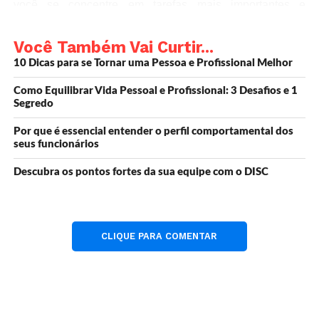
você se concentre em tarefas mais importantes e
complexas.
Você Também Vai Curtir...
Neste artigo, vamos discutir algumas dicas práticas para
10 Dicas para se Tornar uma Pessoa e Profissional Melhor
ajudá-lo a aprender como delegar de forma mais eficaz.
Como Equilibrar Vida Pessoal e Profissional: 3 Desafios e 1
Segredo
Por que é essencial entender o perfil comportamental dos
Por que é importante
seus funcionários
aprender a delegar?
Descubra os pontos fortes da sua equipe com o DISC
Os benefícios de delegar tarefas
CLIQUE PARA COMENTAR
Permite que você se concentre em tarefas
mais importantes
Aumenta a produtividade e a eficiência