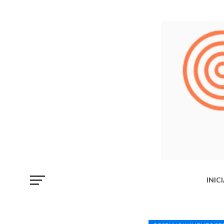
INIC
LIB