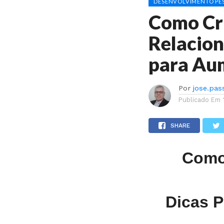
DESENVOLVIMENTO PES
Como Cr
Relacion
para Au
Por
jose.pas
Publicado Em
SHARE
Como
Dicas P