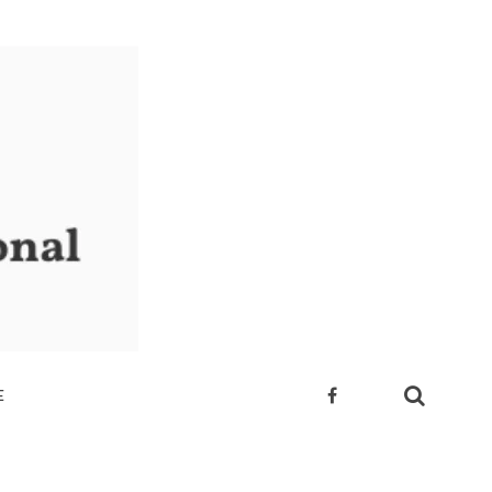
E
 SUA