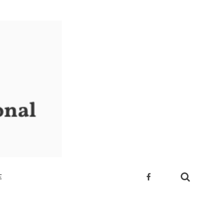
E
 SUA