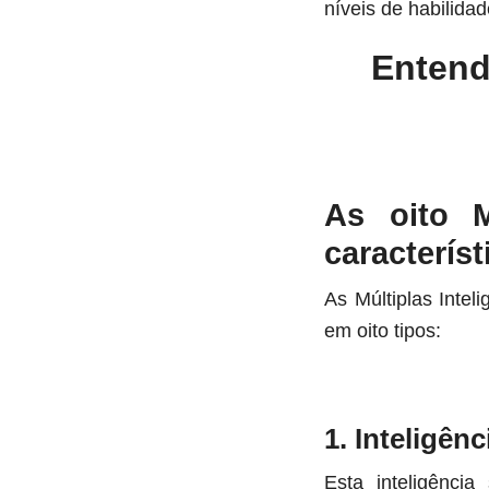
níveis de habilidad
Entend
As oito M
característ
As Múltiplas Inte
em oito tipos:
1. Inteligênc
Esta inteligênci