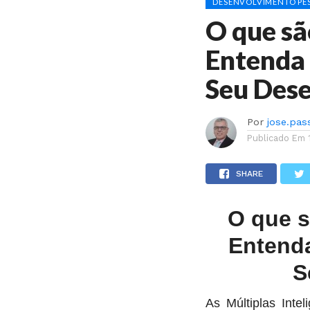
DESENVOLVIMENTO PES
O que sã
Entenda 
Seu Des
Por
jose.pas
Publicado Em
SHARE
O que s
Entenda
S
As Múltiplas Inte