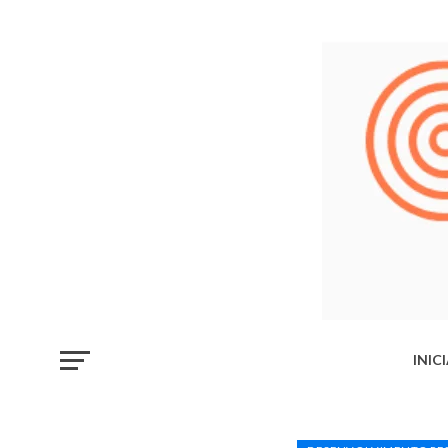
INIC
LIB