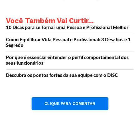
que são avaliados na análise PESTEL:
Você Também Vai Curtir...
Políticos
: avalia o impacto de leis,
10 Dicas para se Tornar uma Pessoa e Profissional Melhor
regulamentações e políticas governamentais
no mercado em que a empresa está
Como Equilibrar Vida Pessoal e Profissional: 3 Desafios e 1
inserida.
Segredo
Econômicos
: avalia a situação econômica
Por que é essencial entender o perfil comportamental dos
seus funcionários
geral, incluindo fatores como inflação, taxa
de juros, desemprego e renda disponível.
Descubra os pontos fortes da sua equipe com o DISC
Sociais
: avalia as tendências demográficas,
culturais e sociais que podem afetar o
mercado da empresa.
CLIQUE PARA COMENTAR
Tecnológicos
: avalia as inovações
tecnológicas que podem impactar o mercado
em que a empresa está inserida.
Ambientais
: avalia as questões ambientais