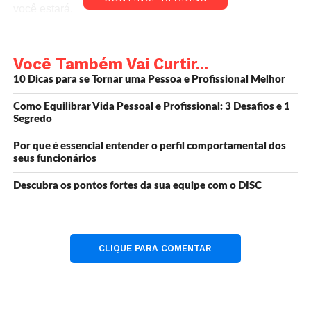
você estará.
No entanto, essas perguntas podem ajudá-lo a pensar
sobre as mudanças que gostaria de experimentar nos
Você Também Vai Curtir...
próximos cinco anos.
10 Dicas para se Tornar uma Pessoa e Profissional Melhor
Como Equilibrar Vida Pessoal e Profissional: 3 Desafios e 1
Primeiro, pense no que você deseja alcançar.
Segredo
Quais metas você quer alcançar?
Por que é essencial entender o perfil comportamental dos
seus funcionários
O que você quer alcançar?
Descubra os pontos fortes da sua equipe com o DISC
Isso pode lhe dar um bom ponto de partida para pensar
sobre as mudanças que você pode precisar fazer.
CLIQUE PARA COMENTAR
Como facilitar o processo