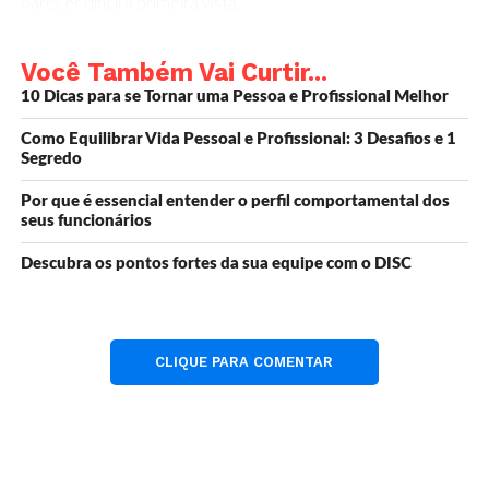
parecer difícil à primeira vista.
Mas se você continuar fazendo isso todos os dias por pelo
Você Também Vai Curtir...
menos um mês, começará a ver diferenças perceptíveis na
10 Dicas para se Tornar uma Pessoa e Profissional Melhor
forma como aborda o dia inteiro.
Como Equilibrar Vida Pessoal e Profissional: 3 Desafios e 1
Uma rotina matinal o ajudará a se sentir mais estável e você
Segredo
terá muito mais controle sobre o seu dia.
Por que é essencial entender o perfil comportamental dos
seus funcionários
É tranquilo pela manhã
Descubra os pontos fortes da sua equipe com o DISC
As madrugadas não distraem tanto quanto outras horas do
dia.
CLIQUE PARA COMENTAR
Sua família e seus vizinhos ainda estarão na cama (a menos
que também tenham adotado esse hábito), haverá menos
barulho nas ruas e seu espaço pessoal parecerá muito maior.
Com menos distração, você será capaz de pensar com