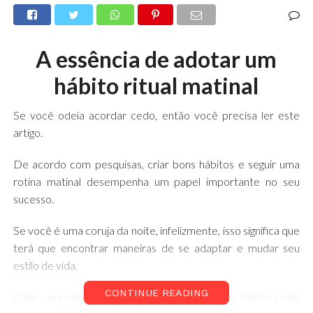
A essência de adotar um
hábito ritual matinal
Se você odeia acordar cedo, então você precisa ler este
artigo.
De acordo com pesquisas, criar bons hábitos e seguir uma
rotina matinal desempenha um papel importante no seu
sucesso.
Se você é uma coruja da noite, infelizmente, isso significa que
terá que encontrar maneiras de se adaptar e mudar seu
estilo de vida.
CONTINUE READING
Criar uma rotina matinal e transformá-la em hábito pode