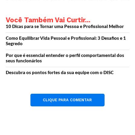
enfrentando em sua vida. Não há problema em admitir
isso. Não há vergonha em tentar encontrar uma solução.
Você Também Vai Curtir...
O que é vergonhoso é esconder o problema e fingir que
10 Dicas para se Tornar uma Pessoa e Profissional Melhor
está tudo bem?
Como Equilibrar Vida Pessoal e Profissional: 3 Desafios e 1
Segredo
Por que é essencial entender o perfil comportamental dos
Agora que estamos na mesma página, preciso que você
seus funcionários
preste atenção na cadeira em que está sentado enquanto
Descubra os pontos fortes da sua equipe com o DISC
lê este artigo. Parece resistente. Obviamente, é capaz de
suportar o seu peso. Ele está fazendo seu trabalho muito
bem, mas você sabia que antes de se sentar para ler este
artigo, você teve que tomar uma decisão rápida e
CLIQUE PARA COMENTAR
instantânea.
Na verdade, passou tão rápido que você provavelmente