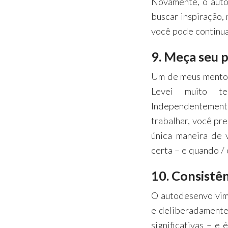
Novamente, o autod
buscar inspiração
você pode continua
9. Meça seu 
Um de meus mentore
Levei muito te
Independentemen
trabalhar, você pr
única maneira de 
certa – e quando /
10. Consistên
O autodesenvolvim
e deliberadamente
significativas – e 