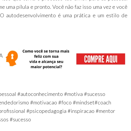
e uma pílula e pronto. Você não faz isso uma vez e você
. O autodesenvolvimento é uma prática e um estilo de
essoal #autoconhecimento #motiva #sucesso
endedorismo #motivacao #foco #mindset#coach
rofissional #psicopedagogia #inspiracao #mentor
ssos #sucesso