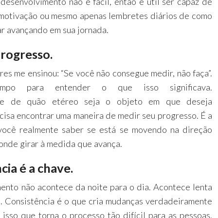
esenvolvimento não é fácil, então é útil ser capaz de
, motivação ou mesmo apenas lembretes diários de como
r avançando em sua jornada.
progresso.
s me ensinou: “Se você não consegue medir, não faça”.
mpo para entender o que isso significava.
te de quão etéreo seja o objeto em que deseja
ecisa encontrar uma maneira de medir seu progresso. É a
você realmente saber se está se movendo na direção
 onde girar à medida que avança.
cia é a chave.
ento não acontece da noite para o dia. Acontece lenta
. Consistência é o que cria mudanças verdadeiramente
é isso que torna o processo tão difícil para as pessoas.