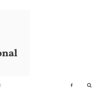
E
 SUA