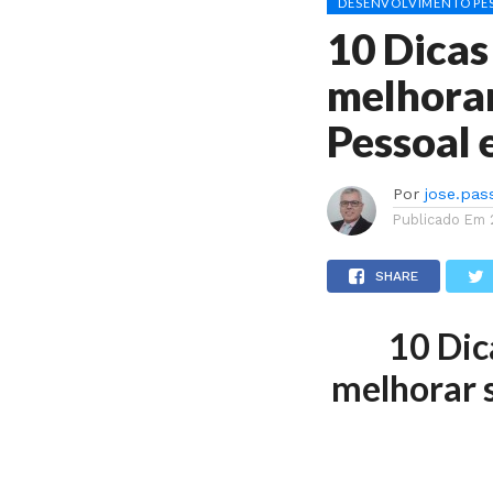
DESENVOLVIMENTO PES
10 Dicas
melhora
Pessoal 
Por
jose.pas
Publicado Em
SHARE
10 Dic
melhorar 