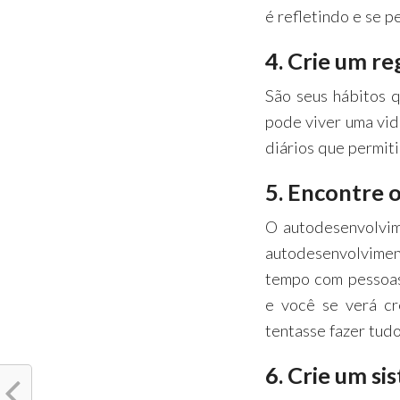
é refletindo e se 
4. Crie um re
São seus hábitos q
pode viver uma vid
diários que permit
5. Encontre 
O autodesenvolvim
autodesenvolvimen
tempo com pessoas
e você se verá c
tentasse fazer tudo
6. Crie um s