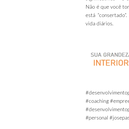
Não é que você tom
está “consertado”
vida diários.
#desenvolvimentop
#coaching #empre
#desenvolvimentop
#personal #josepa