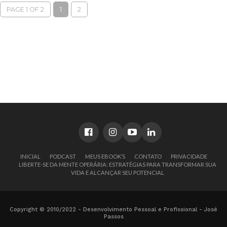
PAGE 1 OF 2
1
2
INICIAL
PODCAST
MEUS EBOOK’S
CONTATO
PRIVACIDADE
LIBERTE-SE DA MENTE OPERÁRIA: ESTRATÉGIAS PARA TRANSFORMAR SUA
VIDA E ALCANÇAR SEU POTENCIAL
Copyright © 2010/2022 - Desenvolvimento Pessoal e Profissional - José
Passos