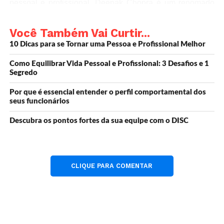
pessoal e profissional. Deepak Chopra é um renomado
médico e escritor indiano, que se tornou famoso por seus
livros e palestras sobre espiritualidade e bem-estar.
Você Também Vai Curtir...
10 Dicas para se Tornar uma Pessoa e Profissional Melhor
Neste resumo do livro As 7 Leis Espirituais do Sucesso,
Como Equilibrar Vida Pessoal e Profissional: 3 Desafios e 1
você conhecerá os ensinamentos que o autor apresenta
Segredo
para alcançar a realização em diversas áreas da vida. As
leis são baseadas em conceitos da filosofia indiana,
Por que é essencial entender o perfil comportamental dos
seus funcionários
como o Vedanta e a Bhagavad Gita, mas apresentadas
de uma forma moderna e acessível.
Descubra os pontos fortes da sua equipe com o DISC
As 7 Leis Espirituais do
CLIQUE PARA COMENTAR
Sucesso