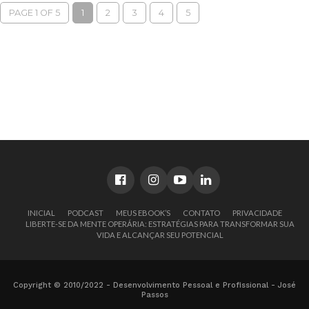
PAGE 1 OF 5
1
2
3
4
5
INICIAL
PODCAST
MEUS EBOOK’S
CONTATO
PRIVACIDADE
LIBERTE-SE DA MENTE OPERÁRIA: ESTRATÉGIAS PARA TRANSFORMAR SUA
VIDA E ALCANÇAR SEU POTENCIAL
Copyright © 2010/2022 - Desenvolvimento Pessoal e Profissional - José
Passos