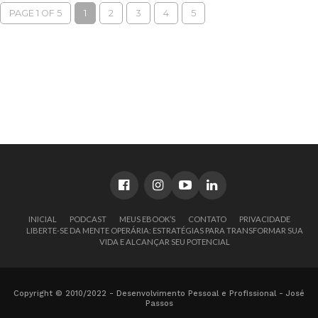
PAGE 1 OF 5
1
2
3
4
5
INICIAL
PODCAST
MEUS EBOOK’S
CONTATO
PRIVACIDADE
LIBERTE-SE DA MENTE OPERÁRIA: ESTRATÉGIAS PARA TRANSFORMAR SUA
VIDA E ALCANÇAR SEU POTENCIAL
Copyright © 2010/2022 - Desenvolvimento Pessoal e Profissional - José
Passos