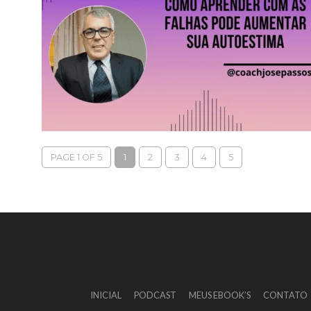
PAGE 1 OF 5
1
2
3
4
5
INICIAL
PODCAST
MEUS EBOOK’S
CONTATO