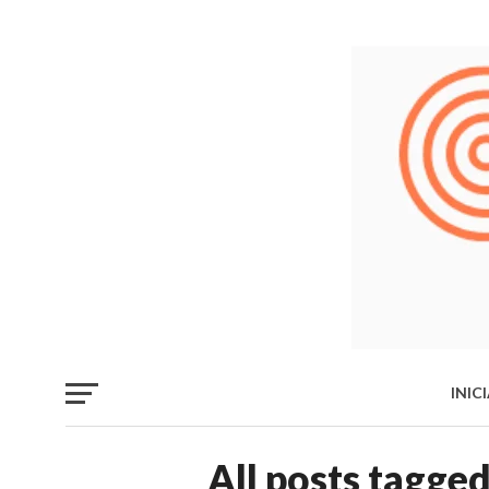
INIC
LIB
All posts tagged