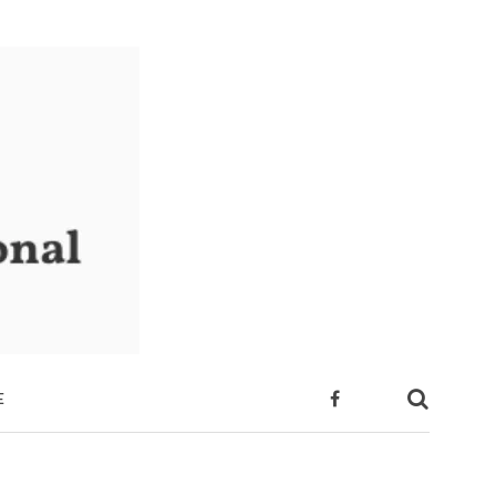
E
 SUA