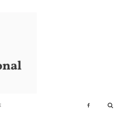
E
 SUA