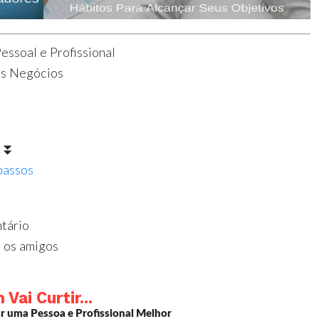
ssoal e Profissional
os Negócios
⏬⏬⏬
apassos
tário
 os amigos
ai Curtir...
ar uma Pessoa e Profissional Melhor