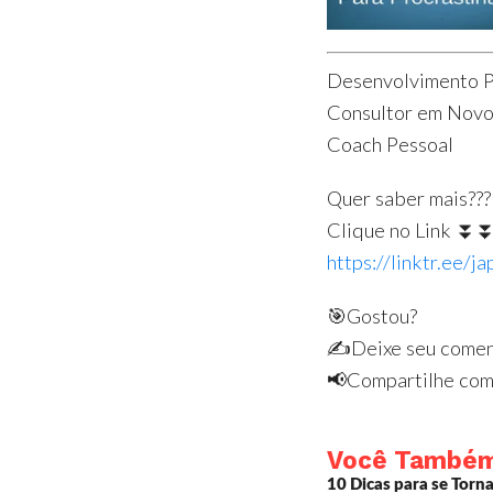
Desenvolvimento Pe
Consultor em Nov
Coach Pessoal
Quer saber mais???
Clique no Link 
https://linktr.ee/j
🎯Gostou?
✍️Deixe seu comen
📢Compartilhe com
Você Também V
10 Dicas para se Torn