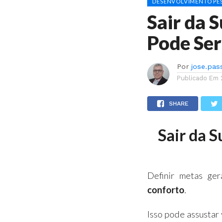
DESENVOLVIMENTO PES
Sair da 
Pode Se
Por
jose.pas
Publicado Em
SHARE
Sair da 
Definir metas ger
conforto
.
Isso pode assustar