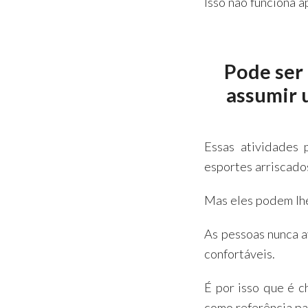
Isso não funciona a
Pode ser
assumir 
Essas atividades
esportes arriscado
Mas eles podem lhe
As pessoas nunca a
confortáveis.
É por isso que é 
como referência pa