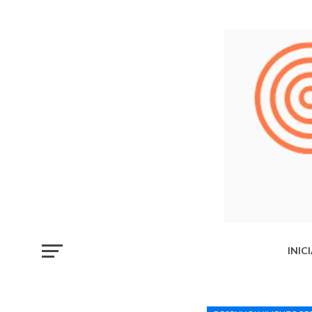
INIC
LIB