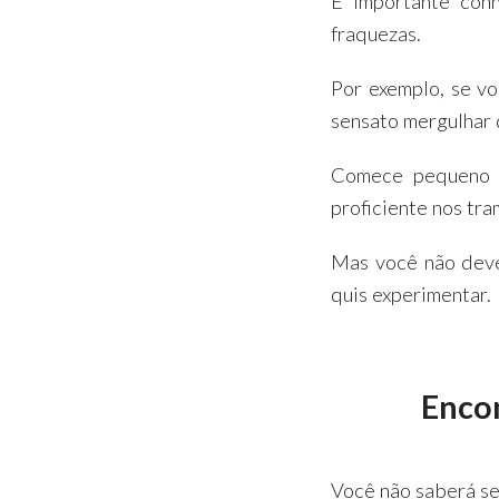
É importante con
fraquezas.
Por exemplo, se vo
sensato mergulhar 
Comece pequeno e
proficiente nos tr
Mas você não deve
quis experimentar.
Encon
Você não saberá se