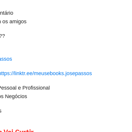
tário
m os amigos
??
passos
https://linktr.ee/meusebooks.josepassos
essoal e Profissional
s Negócios
s