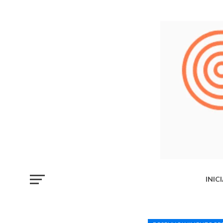
INIC
LIB