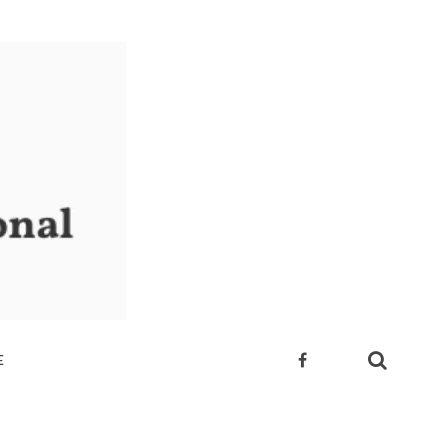
E
 SUA