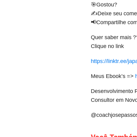
🎯Gostou?
✍️Deixe seu comen
📢Compartilhe co
Quer saber mais ?
Clique no link
https://linktr.ee/ja
Meus Ebook’s =>
Desenvolvimento P
Consultor em Novo
@coachjosepasso