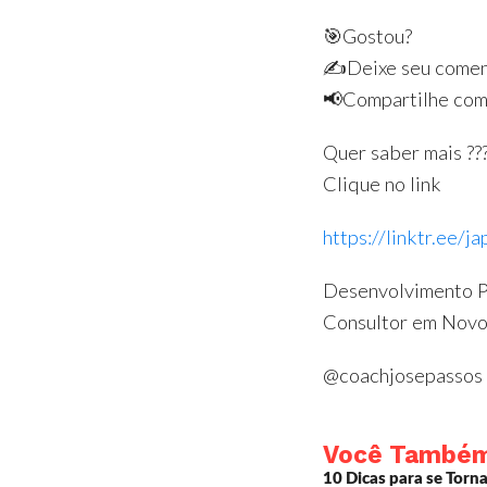
🎯Gostou?
✍️Deixe seu coment
📢Compartilhe com
Quer saber mais ??
Clique no link
https://linktr.ee/j
Desenvolvimento Pe
Consultor em Novo
@coachjosepassos
Você Também V
10 Dicas para se Torn