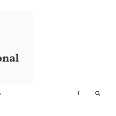
E
 SUA