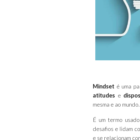
Mindset
é uma pal
atitudes
e
dispo
mesma e ao mundo.
É um termo usado
desafios e lidam c
e se relacionam co