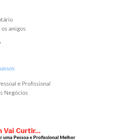
ário
 os amigos
?
apassos
ssoal e Profissional
s Negócios
ai Curtir...
ar uma Pessoa e Profissional Melhor