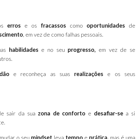
os
erros
e os
fracassos
como
oportunidades
de
scimento
, em vez de como falhas pessoais.
suas
habilidades
e no seu
progresso,
em vez de se
tros.
idão
e reconheça as suas
realizações
e os seus
de sair da sua
zona de conforto
e
desafiar-se
a si
e.
 mudar o seu
mindset
leva
tempo
e
prática,
mas é uma