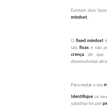
Existem dois tipo
mindset
.
O
fixed mindset
é
são
fixas
e não p
crença
de que
desenvolvidas atr
Para mudar o seu
m
Identifique
os seu
substituí-los por
p