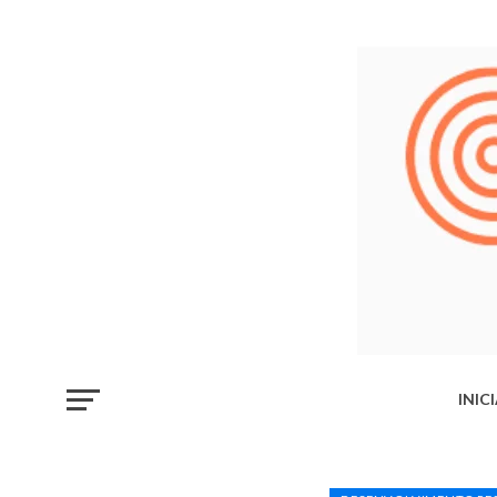
INIC
LIB