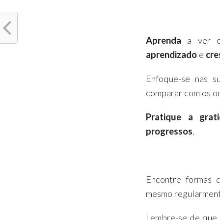
Aprenda
a ver 
aprendizado
e
cre
Enfoque-se nas 
comparar com os ou
Pratique a grat
progressos
.
Encontre formas 
mesmo regularment
Lembre-se de que