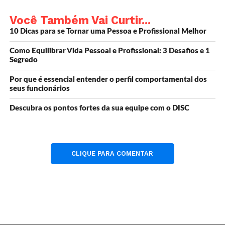
Em vez de se preocupar com o passado ou o futuro,
Você Também Vai Curtir...
concentre-se no aqui e agora. Aprecie as pequenas
10 Dicas para se Tornar uma Pessoa e Profissional Melhor
vitórias diárias e celebre cada progresso.
Como Equilibrar Vida Pessoal e Profissional: 3 Desafios e 1
Segredo
Por que é essencial entender o perfil comportamental dos
Crie uma Rotina Positiva ☀️
seus funcionários
Descubra os pontos fortes da sua equipe com o DISC
Estabeleça hábitos que tragam alegria e bem-estar. Pode
ser a prática de exercícios, a leitura de um livro inspirador
ou simplesmente um momento para meditar.
CLIQUE PARA COMENTAR
Compartilhe com Amigos e
Família 🤗
Não hesite em buscar apoio emocional. Conversar com