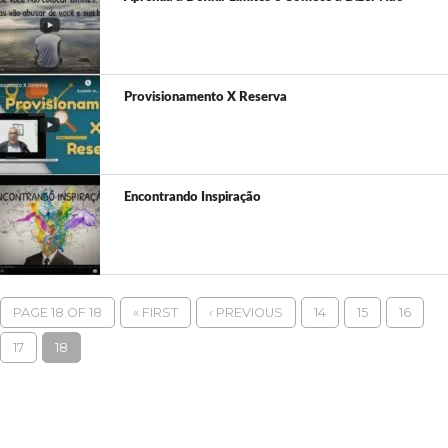
Provisionamento X Reserva
Encontrando Inspiração
PAGE 18 OF 18
« FIRST
‹ PREVIOUS
14
15
16
17
18