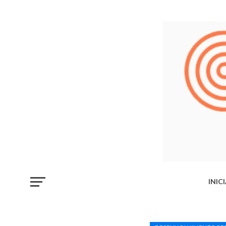
INIC
LIB