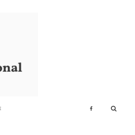
E
 SUA