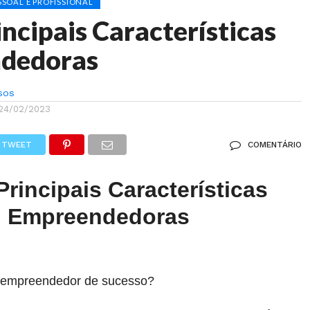
SOAL E PROFISSIONAL
incipais Características
dedoras
sos
24/02/2023
TWEET
COMENTÁRIO
Principais Características
Empreendedoras
m empreendedor de sucesso?