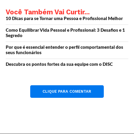
Você Também Vai Curtir...
10 Dicas para se Tornar uma Pessoa e Profissional Melhor
Como Equilibrar Vida Pessoal e Profissional: 3 Desafios e 1
Segredo
Por que é essencial entender o perfil comportamental dos
seus funcionários
Seja amigo de pessoas que queiram o melhor para você –
Regra 3 das 12 Regras Para A Vida
Descubra os pontos fortes da sua equipe com o DISC
#desenvolvimentopessoal #autoconhecimento #motiva
#sucesso #coaching #empreendedorismo #motivacao
#foco #mindset #coach #desenvolvimentoprofissional
CLIQUE PARA COMENTAR
#psicopedagogia #inspiracao #mentor #personal
#josepassos #sucesso
Desenvolvimento Pessoal e Profissional
Consultor em Novos Negócios