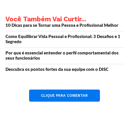
destrutivo e tornar a vida pior para você e seus
entes queridos.
Você Também Vai Curtir...
Como você se liberta de padrões negativos?
Essas dicas podem ajudar:
10 Dicas para se Tornar uma Pessoa e Profissional Melhor
Como Equilibrar Vida Pessoal e Profissional: 3 Desafios e 1
Segredo
1. Reconheça seus maus
hábitos.
Por que é essencial entender o perfil comportamental dos
seus funcionários
O primeiro passo a tomar é identificar seus padrões
Descubra os pontos fortes da sua equipe com o DISC
negativos.
Dê uma olhada em sua vida e pergunte a si mesmo:
Eu gosto de tudo na minha vida?
O que eu não gosto em mim?
CLIQUE PARA COMENTAR
● Talvez você tenha feito alguma ação e tenha
se arrependido depois.
Ou você não gosta de como seu corpo fica no