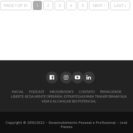
PAGE 1 OF 10
1
2
3
4
5
NEXT ›
LAST »
INICIAL
PODCAST
MEUS EBOOK’S
CONTATO
PRIVACIDADE
LIBERTE-SE DA MENTE OPERÁRIA: ESTRATÉGIAS PARA TRANSFORMAR SUA
VIDA E ALCANÇAR SEU POTENCIAL
Copyright © 2010/2022 - Desenvolvimento Pessoal e Profissional - José
Passos