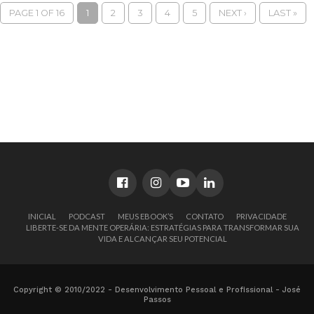
PAGE 1 OF 16
1
2
3
4
5
NEXT ›
LAST »
INICIAL
PODCAST
MEUS EBOOK’S
CONTATO
PRIVACIDADE
LIBERTE-SE DA MENTE OPERÁRIA: ESTRATÉGIAS PARA TRANSFORMAR SUA
VIDA E ALCANÇAR SEU POTENCIAL
Copyright © 2010/2022 - Desenvolvimento Pessoal e Profissional - José
Passos