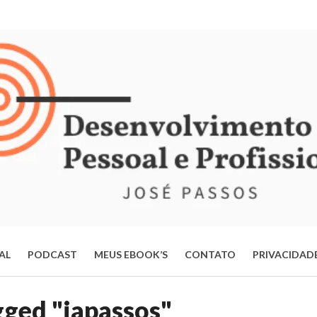
IAL
PODCAST
MEUS EBOOK’S
CONTATO
PRIVACIDAD
ERTE-SE DA MENTE OPERÁRIA: ESTRATÉGIAS PARA TRANSFORMAR
gged "japassos"
VIDA E ALCANÇAR SEU POTENCIAL