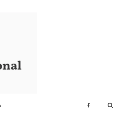
E
 SUA