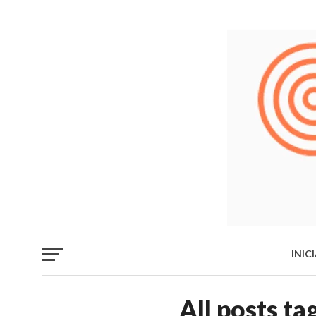
INIC
LIB
All posts ta