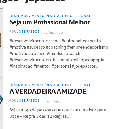
DESENVOLVIMENTO PESSOAL E PROFISSIONAL
Seja um Profissional Melhor
POR
JOSE.PASSOS
27/08/2020
#desenvolvimentopessoal #autoconhecimento
#motiva #sucesso #coaching #empreendedorismo
#motivacao #foco #mindset #coach
#desenvolvimentoprofissional #psicopedagogia
#inspiracao #mentor #personal #josepassos...
DESENVOLVIMENTO PESSOAL E PROFISSIONAL
A VERDADEIRA AMIZADE
POR
JOSE.PASSOS
22/08/2020
Seja amigo de pessoas que queiram o melhor para
você – Regra 3 das 12 Regras...