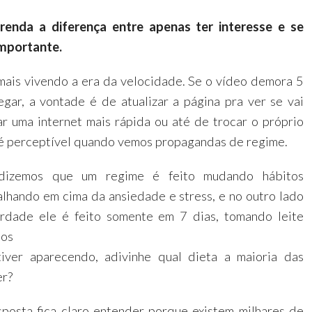
renda a diferença entre apenas ter interesse e se
importante.
mais vivendo a era da velocidade. Se o vídeo demora 5
gar, a vontade é de atualizar a página pra ver se vai
ar uma internet mais rápida ou até de trocar o próprio
é perceptível quando vemos propagandas de regime.
izemos que um regime é feito mudando hábitos
alhando em cima da ansiedade e stress, e no outro lado
rdade ele é feito somente em 7 dias, tomando leite
tos
iver aparecendo, adivinhe qual dieta a maioria das
er?
posta fica claro entender porque existem milhares de