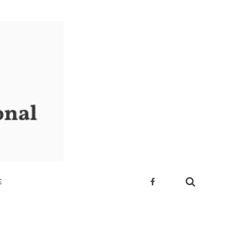
E
 SUA