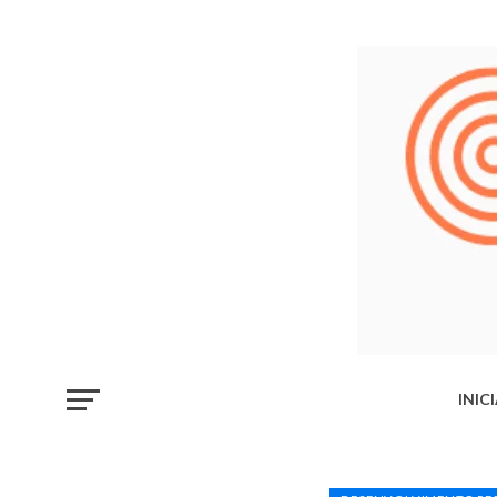
INIC
LIB