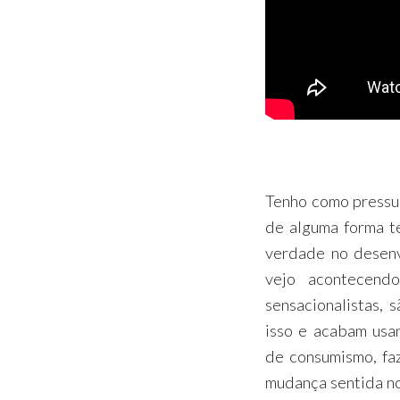
Tenho como pressup
de alguma forma t
verdade no desenv
vejo acontecend
sensacionalistas,
isso e acabam u
de consumismo, fa
mudança sentida no