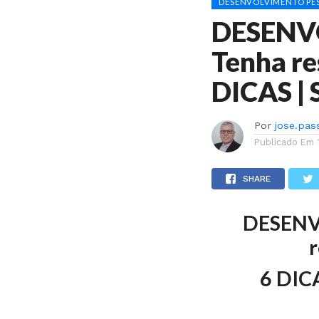
DESENVOLVIMENTO PES
DESENV
Tenha r
DICAS | 
Por
jose.pas
Publicado Em
SHARE
DESENV
6 DIC