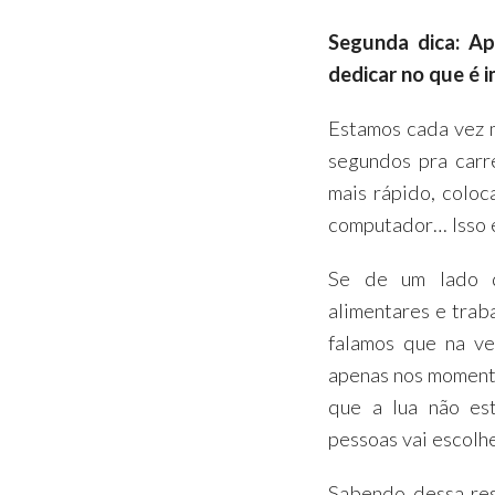
Segunda dica: Ap
dedicar no que é 
Estamos cada vez 
segundos pra carre
mais rápido, coloc
computador… Isso 
Se de um lado d
alimentares e trab
falamos que na ve
apenas nos momen
que a lua não est
pessoas vai escolh
Sabendo dessa res