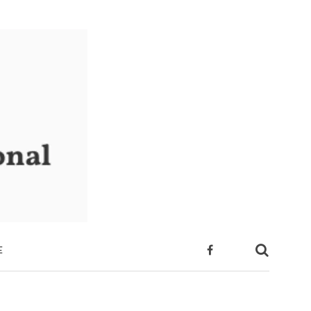
E
 SUA