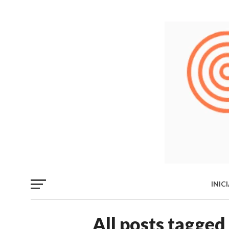
INIC
LIB
All posts tagged