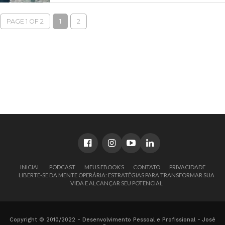
PAGE 1 OF 2
1
2
INICIAL
PODCAST
MEUS EBOOK’S
CONTATO
PRIVACIDADE
LIBERTE-SE DA MENTE OPERÁRIA: ESTRATÉGIAS PARA TRANSFORMAR SUA
VIDA E ALCANÇAR SEU POTENCIAL
Copyright © 2010/2022 - Desenvolvimento Pessoal e Profissional - José