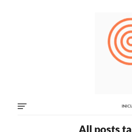
INIC
LIB
All posts t