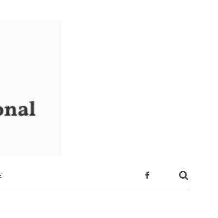
E
 SUA