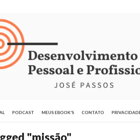
IAL
PODCAST
MEUS EBOOK’S
CONTATO
PRIVACIDAD
ERTE-SE DA MENTE OPERÁRIA: ESTRATÉGIAS PARA TRANSFORMAR
agged "missão"
VIDA E ALCANÇAR SEU POTENCIAL