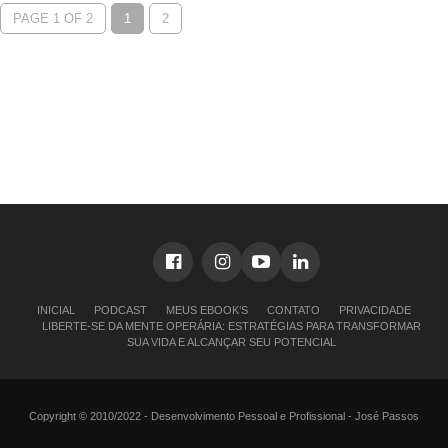
PAGE 1 OF 2
1
2
INICIAL
PODCAST
MEUS EBOOK’S
CONTATO
PRIVACIDADE
LIBERTE-SE DA MENTE OPERÁRIA: ESTRATÉGIAS PARA TRANSFORMAR
SUA VIDA E ALCANÇAR SEU POTENCIAL
Copyright © 2010/2022 - Desenvolvimento Pessoal e Profissional - José Passos