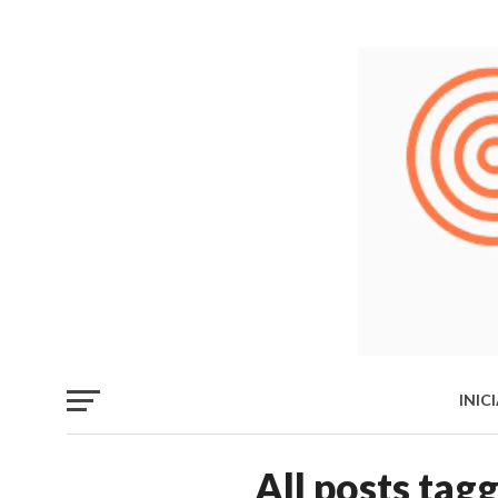
INIC
LIB
All posts tag