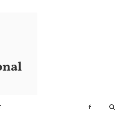
E
 SUA