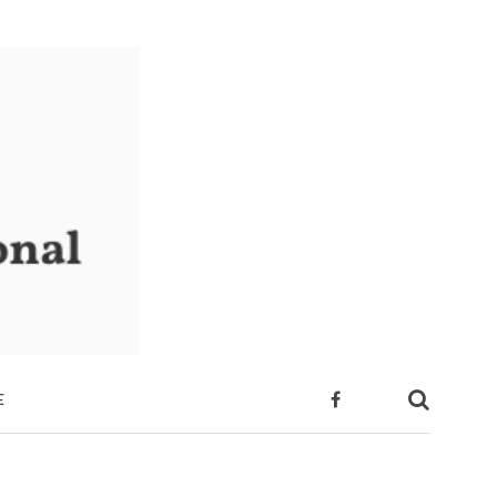
E
 SUA