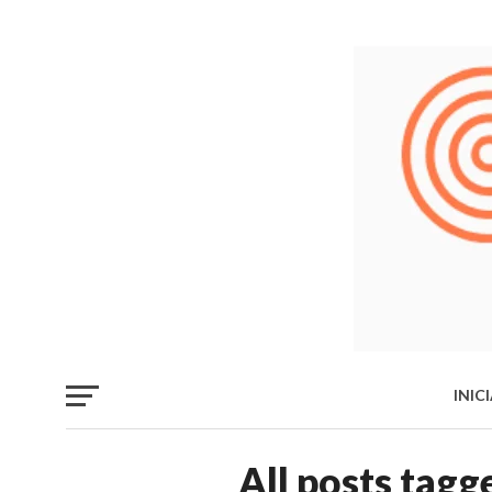
INIC
LIB
All posts tagg