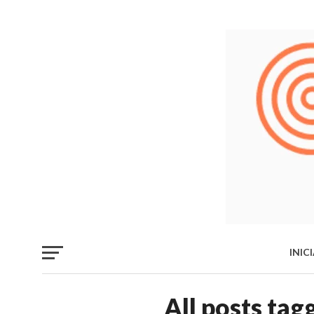
INIC
LIB
All posts ta