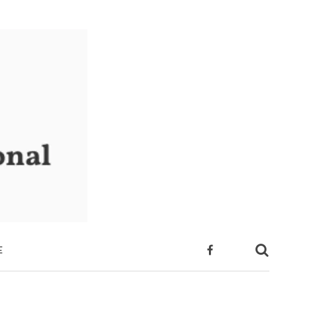
E
 SUA