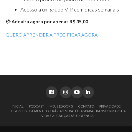
Acesso a um grupo VIP com dicas semanais
💳
Adquira agora por apenas R$ 35,00
QUERO APRENDER A PRECIFICAR AGORA
INICIAL
PODCAST
MEUS EBOOK’S
CONTATO
PRIVACIDADE
LIBERTE-SE DA MENTE OPERÁRIA: ESTRATÉGIAS PARA TRANSFORMAR SUA
VIDA E ALCANÇAR SEU POTENCIAL