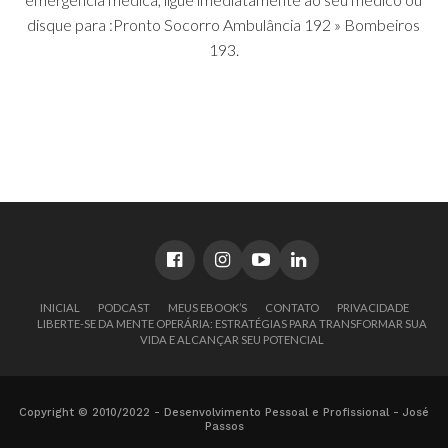
disque para :Pronto Socorro Ambulância 192 » Bombeiros
193.
INICIAL
PODCAST
MEUS EBOOK’S
CONTATO
PRIVACIDADE
LIBERTE-SE DA MENTE OPERÁRIA: ESTRATÉGIAS PARA TRANSFORMAR SUA
VIDA E ALCANÇAR SEU POTENCIAL
Copyright © 2010/2022 - Desenvolvimento Pessoal e Profissional - José
Passos